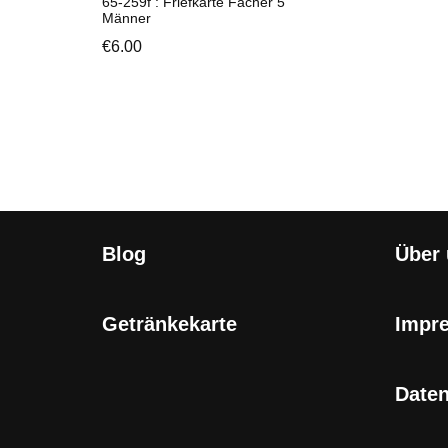
65-259f : Friefkarte Fächer 5
Männer
€
6.00
Blog
Über
Getränkekarte
Impr
Date