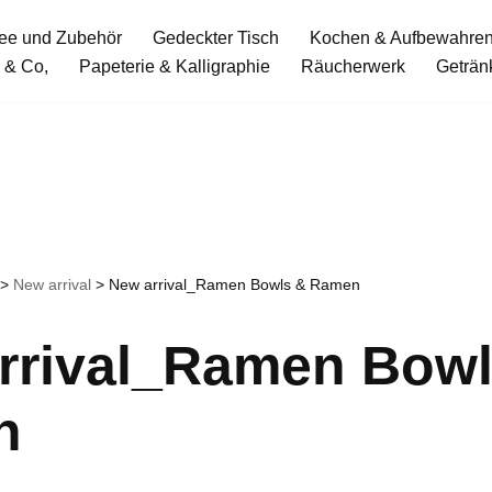
ee und Zubehör
Gedeckter Tisch
Kochen & Aufbewahre
 & Co,
Papeterie & Kalligraphie
Räucherwerk
Geträn
>
New arrival
>
New arrival_Ramen Bowls & Ramen
rrival_Ramen Bowl
n