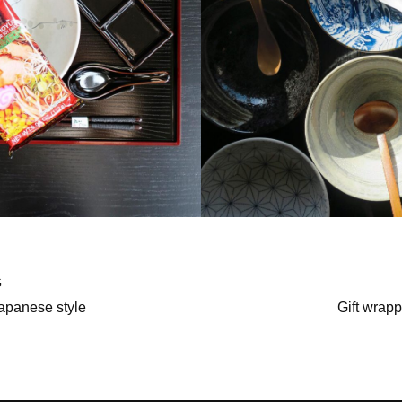
G
Japanese style
Gift wrap