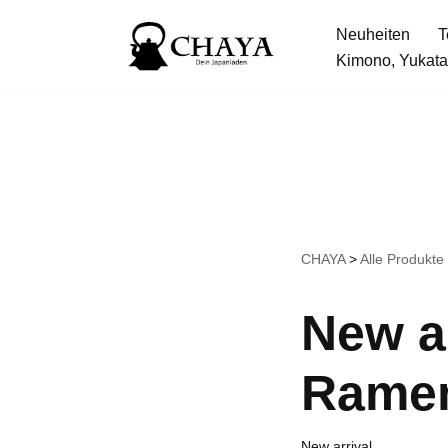
Neuheiten
T
Zum
Kimono, Yukata
Inhalt
springen
CHAYA
>
Alle Produkte
New a
Rame
New arrival