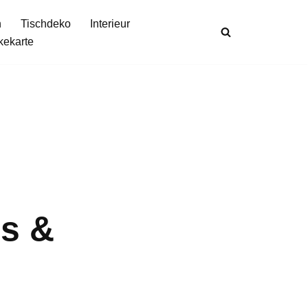
n
Tischdeko
Interieur
kekarte
s &